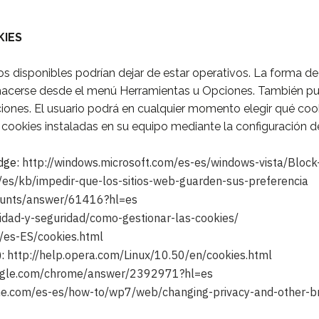
KIES
os disponibles podrían dejar de estar operativos. La forma de 
acerse desde el menú Herramientas u Opciones. También pu
nes. El usuario podrá en cualquier momento elegir qué cooki
as cookies instaladas en su equipo mediante la configuración 
Edge:
http://windows.microsoft.com/es-es/windows-vista/Block
g/es/kb/impedir-que-los-sitios-web-guarden-sus-preferencia
counts/answer/61416?hl=es
cidad-y-seguridad/como-gestionar-las-cookies/
0/es-ES/cookies.html
):
http://help.opera.com/Linux/10.50/en/cookies.html
oogle.com/chrome/answer/2392971?hl=es
e.com/es-es/how-to/wp7/web/changing-privacy-and-other-b